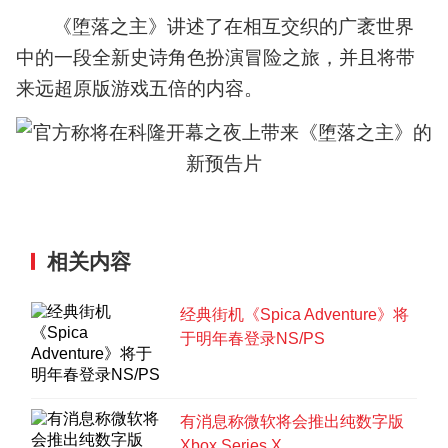
告
片
《堕落之主》讲述了在相互交织的广袤世界
官
中的一段全新史诗角色扮演冒险之旅，并且将带
方
称
来远超原版游戏五倍的内容。
将
在
科
隆
开
幕
之
夜
相关内容
上
带
经典街机《Spica Adventure》将
来
于明年春登录NS/PS
《堕
落
之
主》
有消息称微软将会推出纯数字版
的
新
Xbox Series X