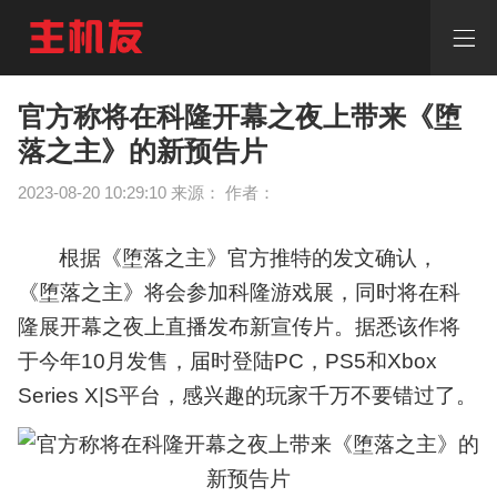
官
方
称
将
在
官方称将在科隆开幕之夜上带来《堕
科
落之主》的新预告片
隆
开
2023-08-20 10:29:10 来源： 作者：
幕
之
夜
根据《堕落之主》官方推特的发文确认，
上
带
《堕落之主》将会参加科隆游戏展，同时将在科
来
隆展开幕之夜上直播发布新宣传片。据悉该作将
《堕
于今年10月发售，届时登陆PC，PS5和Xbox
落
之
Series X|S平台，感兴趣的玩家千万不要错过了。
主》
的
新
预