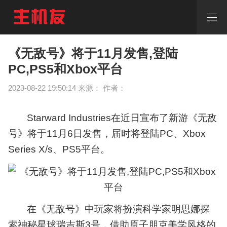
《无
敌
号》
将
于
《无敌号》将于11月发售,登陆
11
PC,PS5和Xbox平台
月
发
2023-08-22 19:50:14 来源： 作者：
售,
登
陆
Starward Industries在近日宣布了新游《无敌
PC,PS5
和
号》将于11月6日发售，届时将登陆PC、Xbox
Xbox
Series X/s、PS5平台。
平
台
《无
敌
号》
将
在《无敌号》中玩家将扮演科学家明思娜探
于
11
索神秘星球瑞吉斯3号，借助原子朋克美学风格的