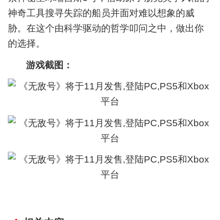
月
神奇工具搜寻失踪的船员并面对难以想象的威
发
售,
胁。在这个由科学驱动的哲学叩问之中，做出你
登
的选择。
陆
PC,PS5
游戏截图：
和
Xbox
平
台